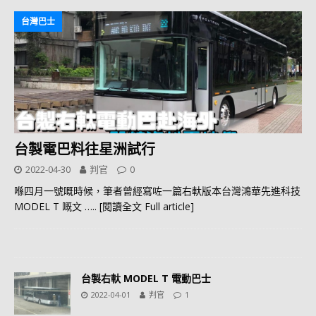
台灣巴士
台製電巴料往星洲試行
2022-04-30
判官
0
喺四月一號嘅時候，筆者曾經寫咗一篇右軑版本台灣鴻華先進科技
MODEL T 嘅文
….. [閱讀全文 Full article]
台製右軑 MODEL T 電動巴士
2022-04-01
判官
1