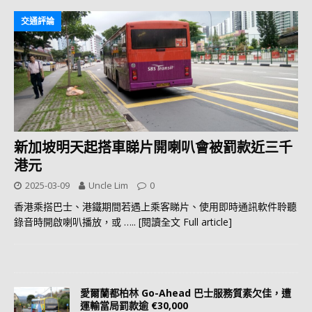
交通評論
新加坡明天起搭車睇片開喇叭會被罰款近三千
港元
2025-03-09
Uncle Lim
0
香港乘搭巴士、港鐵期間若遇上乘客睇片、使用即時通訊軟件聆聽
錄音時開啟喇叭播放，或
….. [閱讀全文 Full article]
愛爾蘭都柏林 Go-Ahead 巴士服務質素欠佳，遭
運輸當局罰款逾 €30,000