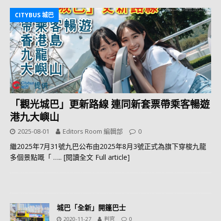
CITYBUS 城巴
「觀光城巴」更新路線 連同新套票帶乘客暢遊
港九大嶼山
2025-08-01
Editors Room 編輯部
0
繼2025年7月31號九巴公布由2025年8月3號正式為旗下穿梭九龍
多個景點嘅「
….. [閱讀全文 Full article]
城巴「全新」開篷巴士
2020-11-27
判官
0