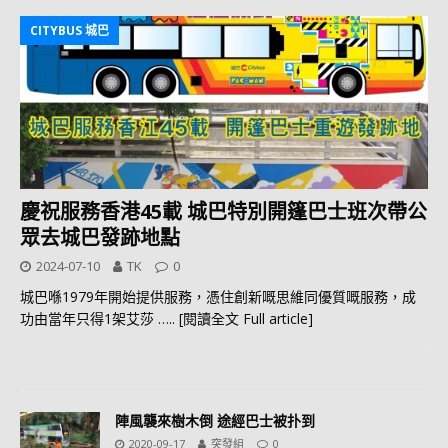
CITYBUS 城巴
慶祝服務香港45載 城巴特別開篷巴士班次帶公
眾去城巴發跡地點
2024-07-10
TK
0
城巴喺1979年開始提供服務，憑住創新嘅思維同優質嘅服務，成
功由當年只得1架艾莎
….. [閱讀全文 Full article]
陣風襲來樹木倒 途經巴士被扑到
2020-09-17
突發組
0