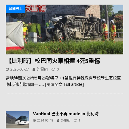
歐洲巴士
【比利時】校巴同火車相撞 4死5重傷
2026-05-27
外電組
0
當地時間2026年5月26號朝早，1架載有特殊教育學校學生嘅校車
喺比利時北部同一
….. [閱讀全文 Full article]
VanHool 巴士不再 made in 比利時
2024-03-18
外電組
1