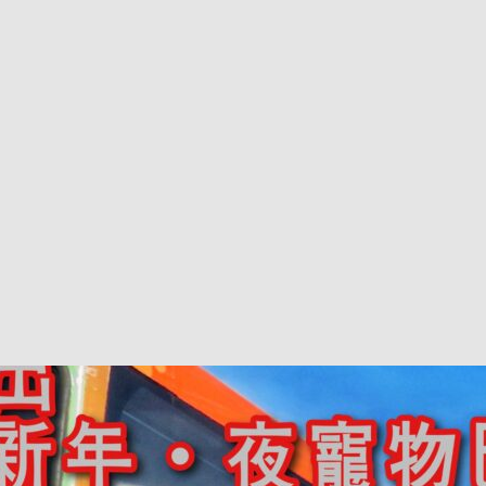
巴 × 樂高：設置3個互動巴士站 途人：試下拆返幾件先
KMB &
及龍運
新車速報】第一部 410PS 規格宇通旅遊巴士 – 榮利「樂園快線」仕様
【電車】究竟幾幅插畫係為乜過唔到審批？
公益活動
輕鐵】痴卡哇列車2026年暑假陪大家搭「輕鐵發現號」旅遊專綫
OLVO 全新電動巴士 BERL 樣板車抵港
電動巴士
國國慶250，貼部電車慶祝，準備禮物叫人任影
電車
校巴終於第一滴血了
巴壇隨手寫
纜車】昂坪360正式開展20周年慶典 玩轉「日與夜」好時光
MTR 港
didas FIFA 世界盃 The Yard 巴士巡遊
CITYBUS 城巴