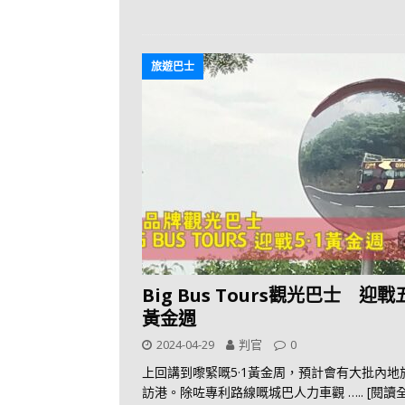
旅遊巴士
Big Bus Tours觀光巴士 迎戰
黃金週
2024-04-29
判官
0
上回講到嚟緊嘅5·1黃金周，預計會有大批內地
訪港。除咗專利路線嘅城巴人力車觀
….. [閱讀