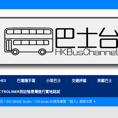
HES
巴壇隨手寫
小型巴士
交通評論
英國巴士
LECTROLINER到訪愉景灣進行實地路試
巴 × INCUBASE Studio：Ultraman 60周年展覽 「超人」遊街示眾