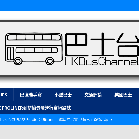
HES
巴壇隨手寫
小型巴士
交通評論
英國巴士
LECTROLINER到訪愉景灣進行實地路試
巴 × INCUBASE Studio：Ultraman 60周年展覽 「超人」遊街示眾