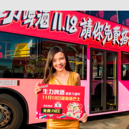
巴 × 樂高：設置3個互動巴士站 途人：試下拆返幾件先
KMB &
及龍運
新車速報】第一部 410PS 規格宇通旅遊巴士 – 榮利「樂園快線」仕様
【電車】究竟幾幅插畫係為乜過唔到審批？
公益活動
輕鐵】痴卡哇列車2026年暑假陪大家搭「輕鐵發現號」旅遊專綫
OLVO 全新電動巴士 BERL 樣板車抵港
電動巴士
國國慶250，貼部電車慶祝，準備禮物叫人任影
電車
校巴終於第一滴血了
巴壇隨手寫
纜車】昂坪360正式開展20周年慶典 玩轉「日與夜」好時光
MTR 港
didas FIFA 世界盃 The Yard 巴士巡遊
CITYBUS 城巴