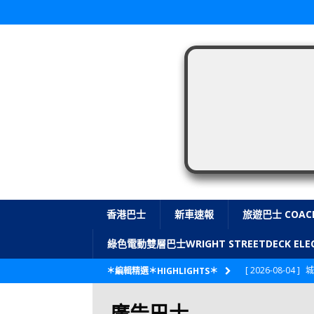
香港巴士
新車速報
旅遊巴士 COAC
綠色電動雙層巴士WRIGHT STREETDECK E
[ 2026-08-04 ]
城
＊編輯精選＊HIGHLIGHTS＊
CITYBUS 城巴
廣告巴士