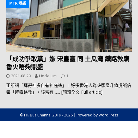
MTR 港鐵
「成功爭取黨」嫌 宋皇臺 同 土瓜灣 鐵路教廟
香火唔夠鼎盛
2021-08-29
Uncle Lim
1
正所謂「拜得神多自有神庇祐」，好多香港人為咗家產升值虔誠信
奉「拜鐵路教」，該當有
….. [閱讀全文 Full article]
© HK Bus Channel 2019 - 2026 | Powered by WordPress