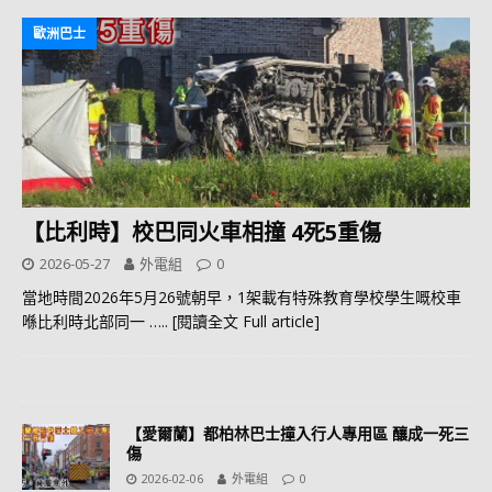
歐洲巴士
【比利時】校巴同火車相撞 4死5重傷
2026-05-27
外電組
0
當地時間2026年5月26號朝早，1架載有特殊教育學校學生嘅校車
喺比利時北部同一
….. [閱讀全文 Full article]
【愛爾蘭】都柏林巴士撞入行人專用區 釀成一死三
傷
2026-02-06
外電組
0