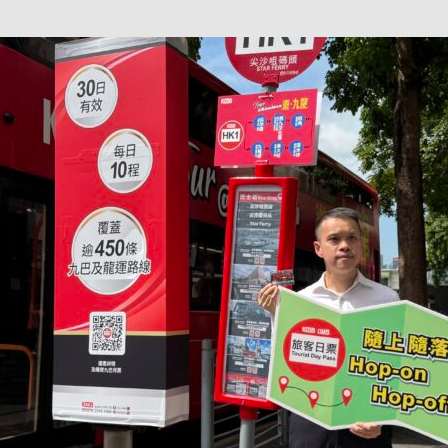
巴 × 樂高：設置3個互動巴士站 途人：試下拆返幾件先
KMB &
及龍運
新車速報】第一部 410PS 規格宇通旅遊巴士 – 榮利「樂園快線」仕様
【電車】究竟幾幅插畫係為乜過唔到審批？
公益活動
輕鐵】痴卡哇列車2026年暑假陪大家搭「輕鐵發現號」旅遊專綫
OLVO 全新電動巴士 BERL 樣板車抵港
電動巴士
國國慶250，貼部電車慶祝，準備禮物叫人任影
電車
校巴終於第一滴血了
巴壇隨手寫
纜車】昂坪360正式開展20周年慶典 玩轉「日與夜」好時光
MTR 港
didas FIFA 世界盃 The Yard 巴士巡遊
CITYBUS 城巴