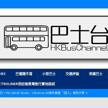
HES
巴壇隨手寫
小型巴士
交通評論
英國巴士
LECTROLINER到訪愉景灣進行實地路試
巴 × INCUBASE Studio：Ultraman 60周年展覽 「超人」遊街示眾