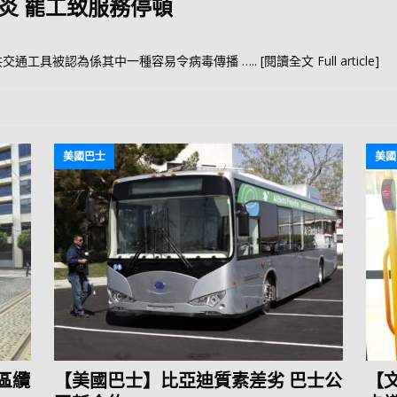
炎 罷工致服務停頓
共交通工具被認為係其中一種容易令病毒傳播
….. [閱讀全文 Full article]
美國巴士
美國
區纜
【美國巴士】比亞迪質素差劣 巴士公
【