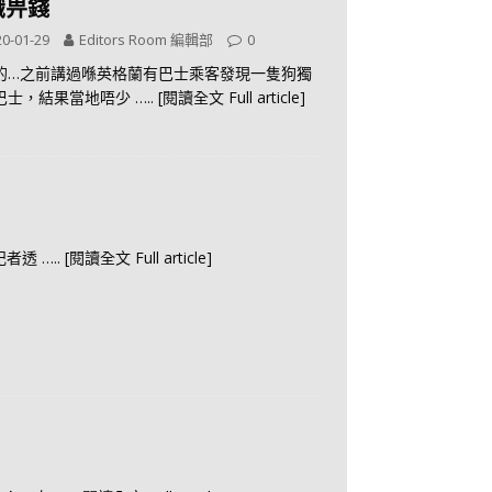
識畀錢
0-01-29
Editors Room 編輯部
0
的…之前講過喺英格蘭有巴士乘客發現一隻狗獨
巴士，結果當地唔少
….. [閱讀全文 Full article]
記者透
….. [閱讀全文 Full article]