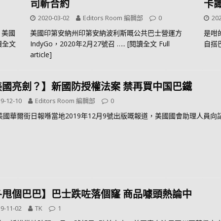
司斬合約
卡
2020-03-02
Editors Room 編輯部
0
202
，美國
美國印第安納州印第安納波利斯嘅公共巴士營運方
是咁
閱讀全文
IndyGo，2020年2月27號召
….. [閱讀全文 Full
自搭
article]
美國亮劍？】新國防授權法案 禁再買中国巴鐵
9-12-10
Editors Room 編輯部
0
美國華爾街日報喺當地2019年12月9號出版嘅報道，美國國會助理人員向
冬甩個巴巴】巴士跌咗落個窿 商品噱頭熱論中
9-11-02
TK
1