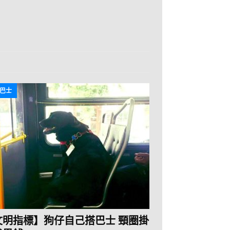
巴士
文明指標】狗仔自己搭巴士 頸圈掛