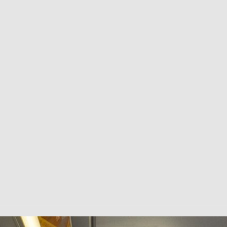
巴 × 樂高：設置3個互動巴士站 途人：試下拆返幾件先
KMB &
及龍運
新車速報】第一部 410PS 規格宇通旅遊巴士 – 榮利「樂園快線」仕様
【電車】究竟幾幅插畫係為乜過唔到審批？
公益活動
輕鐵】痴卡哇列車2026年暑假陪大家搭「輕鐵發現號」旅遊專綫
OLVO 全新電動巴士 BERL 樣板車抵港
電動巴士
國國慶250，貼部電車慶祝，準備禮物叫人任影
電車
校巴終於第一滴血了
巴壇隨手寫
纜車】昂坪360正式開展20周年慶典 玩轉「日與夜」好時光
MTR 港
didas FIFA 世界盃 The Yard 巴士巡遊
CITYBUS 城巴