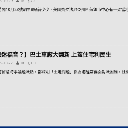
9-10-29
TK
2
時間10月28號朝早8點前少少，美國賓夕法尼亞州匹茲堡市中心有一架當
巴迷福音？】巴士車廠大翻新 上蓋住宅利民生
9-10-27
TK
0
有留意時事議題嘅話，都深明「土地問題」係香港經常要面對嘅困難，社