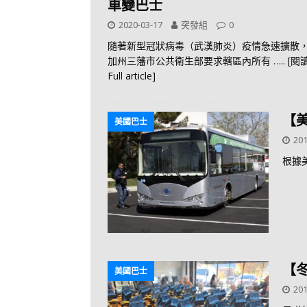
車變巴士
2020-03-17
突發組
0
隨著新型冠狀病毒（武漢肺炎）疫情急速擴散
加州三藩市公共衛生部要求轄區內所有
….. [
Full article]
【
美國巴士
201
根據
【
美國巴士
201