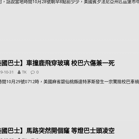
的，話說當地時間10月28號朝早8點前少少，美國賓夕法尼亞州匹茲堡市
美國巴士】車撞鹿飛穿玻璃 校巴六傷兼一死
9-10-31
TK
0
時間10月29號0712時，美國麻省碧仙桃縣達特茅斯發生一宗驚險校巴車
美國巴士】馬路突然開個窿 等燈巴士頭凌空