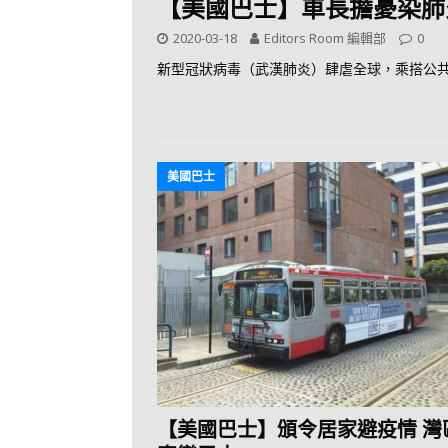
【美國巴士】車長擔憂染肺
2020-03-18
Editors Room 編輯部
0
新型冠狀病毒（武漢肺炎）肆虐全球，乘搭公
美國巴士
【美國巴士】頒令居家避疫情 灣