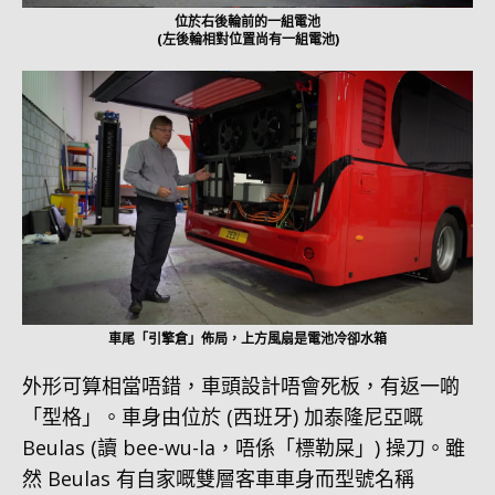
位於右後輪前的一組電池
(左後輪相對位置尚有一組電池)
車尾「引擎倉」佈局，上方風扇是電池冷卻水箱
外形可算相當唔錯，車頭設計唔會死板，有返一啲
「型格」。車身由位於 (西班牙) 加泰隆尼亞嘅
Beulas (讀 bee-wu-la，唔係「標勒屎」) 操刀。雖
然 Beulas 有自家嘅雙層客車車身而型號名稱