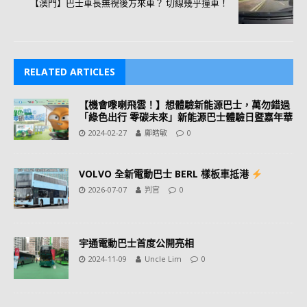
【澳門】巴士車長無視後方來車？ 切線幾乎撞車！
RELATED ARTICLES
【機會嚟喇飛雲！】想體驗新能源巴士，萬勿錯過
「綠色出行 零碳未來」新能源巴士體驗日暨嘉年華
2024-02-27
鄺皓敏
0
VOLVO 全新電動巴士 BERL 樣板車抵港
2026-07-07
判官
0
宇通電動巴士首度公開亮相
2024-11-09
Uncle Lim
0