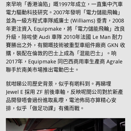
來早响「香港淪陷」嘅1997年成立，一直集中汽車
電力驅動科技研究。2007年發明「電力儲能飛輪」
並為一級方程式車隊威廉士 (Williams) 垂青，2008
年更注資入 Equipmake，將「電力儲能飛輪」改良
升級，除咗使 Audi 車隊 2010年法國 Le Man 耐力
賽勝出之外，有關嘅技術被重型車組件廠商 GKN 收
購，裝配在倫敦的巴士上成為「混能巴士」。响
2017年，Equipmake 同巴西商用車生產商 Agrale
聯手於南美市場推出電動巴士。
就咁睇公司歷史背景，似乎有啲料到。再睇埋
Jewel E 採用 ZF 前後車軸，反映呢間公司對於新產
品開發唔會過份進取亂嚟，電池佈局亦算精心安
排，似乎「做足功課」有備而戰。