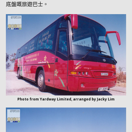
底盤嘅旅遊巴士。
Photo from Yardway Limited, arranged by Jacky Lim