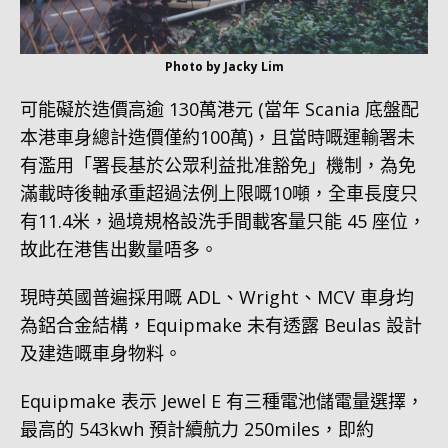
Photo by Jacky Lim
可能礙於造價高逾 130萬港元 (當年 Scania 底盤配
本港車身總計造價僅約100萬)，且當時嘅運輸署未
有濫用「署長基於公眾利益批准豁免」機制，為免
滿載時後軸承重超過法例上限嘅10噸，全車長度只
有11.4米，過境規格設洗手間載客量只能 45 座位，
故此在港售出數量唔多。
現時英國普遍採用嘅 ADL、Wright、MCV 車身均
為鋁合金結構，Equipmake 未有透露 Beulas 設計
及建造嘅車身物料。
Equipmake 表示 Jewel E 有三種電池儲電量選擇，
最高的 543kwh 預計續航力 250miles，即約