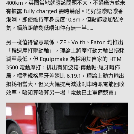
400km。英國當地就應該問題不大，不過廠方並未
有披露 fully charged 需時幾耐。唔好諗嚟唔嚟香
港喇，即使維持車身長度10.8m，但點都要加裝冷
氣，續航距離剩低唔知仲有無一半…..
另一樣值得留意嘅係，ZF、Voith、Eaton 均推出
「輪邊摩打驅動軸」，理論上將摩打動力輸出損耗
減至最低，但 Equipmake 為採用其自家的 HTM
3500 電動摩打，排出有如波箱-傳動軸-尾牙嘅佈
局，標準規格尾牙差速比 6.19:1，理論上動力輸出
損耗相當大，但又大幅提高減速剎車時嘅電能回收
效率，唔知算唔算另一場「電動巴士軍備競賽」