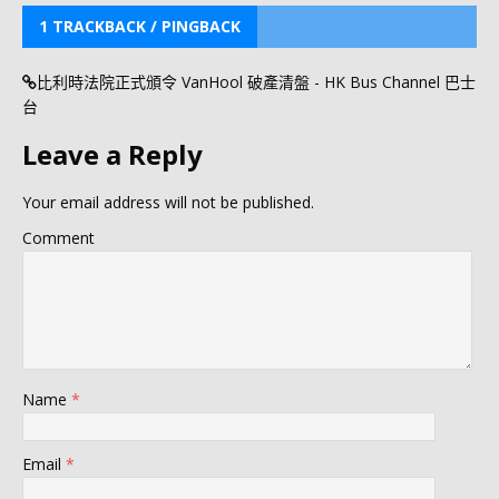
1 TRACKBACK / PINGBACK
比利時法院正式頒令 VanHool 破產清盤 - HK Bus Channel 巴士
台
Leave a Reply
Your email address will not be published.
Comment
Name
*
Email
*