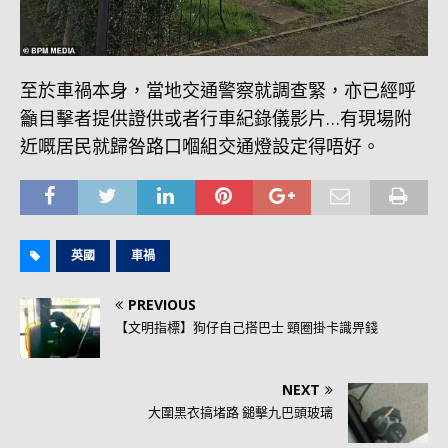
至於車禍本身，當地交通警察就調查緊，亦已經呼
籲目擊者提供證供或者行車紀錄儀影片…有現場附
近嘅居民就歸咎路口嗰組交通燈設定得唔好。
英國
車禍
PREVIOUS
【文明指標】狗仔自己搭巴士 頸圈掛卡識畀錢
NEXT
大圍黑衣搞堵路 鎚擊九巴頭玻璃