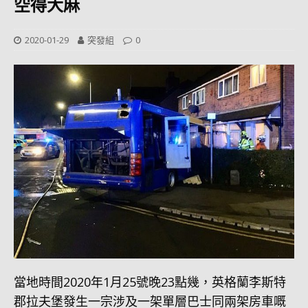
空得大麻
2020-01-29
突發組
0
當地時間2020年1月25號晚23點幾，英格蘭李斯特
郡拉夫堡發生一宗涉及一架單層巴士同兩架房車嘅