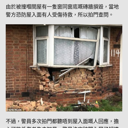
由於被撞嗰間屋有一隻窗同窗底嘅磚牆損毀，當地
警方恐防屋入面有人受傷待救，所以拍門查問。
不過，警員多次拍門都聽唔到屋入面嘅人回應，擔