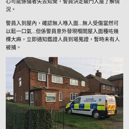
心可能係傷者失去知覺，警員決定破門入屋了解情
況。
警員入到屋內，確認無人喺入面…無人受傷當然可
以鬆一口氣…但係警員意外發現嗰間屋入面種咗幾
棵大麻，立即通知鑑證人員到場蒐證，暫時未有人
被捕。