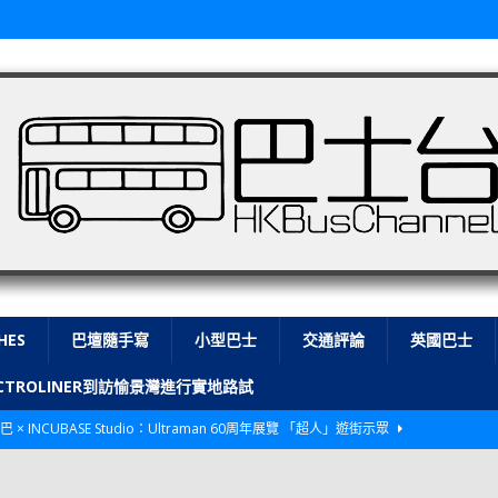
HES
巴壇隨手寫
小型巴士
交通評論
英國巴士
LECTROLINER到訪愉景灣進行實地路試
巴 × INCUBASE Studio：Ultraman 60周年展覽 「超人」遊街示眾