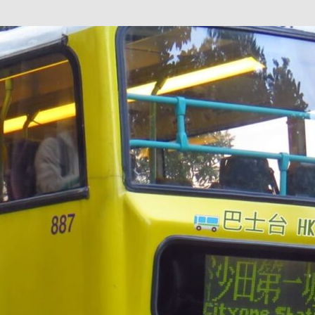
巴 × 樂高：設置3個互動巴士站 途人：試下拆返幾件先
KMB &
及龍運
新車速報】第一部 410PS 規格宇通旅遊巴士 – 榮利「樂園快線」仕様
【電車】究竟幾幅插畫係為乜過唔到審批？
公益活動
輕鐵】痴卡哇列車2026年暑假陪大家搭「輕鐵發現號」旅遊專綫
OLVO 全新電動巴士 BERL 樣板車抵港
電動巴士
國國慶250，貼部電車慶祝，準備禮物叫人任影
電車
校巴終於第一滴血了
巴壇隨手寫
纜車】昂坪360正式開展20周年慶典 玩轉「日與夜」好時光
MTR 港
didas FIFA 世界盃 The Yard 巴士巡遊
CITYBUS 城巴