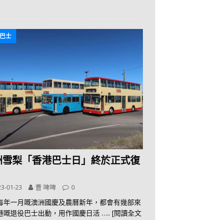
巴士
洲雪梨「香港巴士日」終於正式復
3-01-23
曹 啤啤
0
每年一月嘅澳洲國慶及農曆新年，都會有幾部來
港嘅退役巴士出動，用作國慶日活
….. [閱讀全文