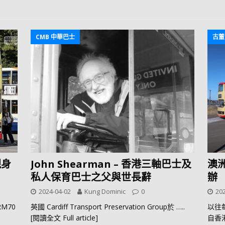
CMB 中華巴士
古董
現身
John Shearman – 香港三軸巴士及
澳
私人保育巴士之父與世長辭
辦
2024-04-02
Kung Dominic
0
202
M70
英國 Cardiff Transport Preservation Group於
…..
以往
[閱讀全文 Full article]
自香