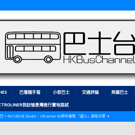
HES
巴壇隨手寫
小型巴士
交通評論
英國巴士
LECTROLINER到訪愉景灣進行實地路試
巴 × INCUBASE Studio：Ultraman 60周年展覽 「超人」遊街示眾