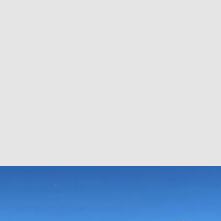
巴 × 樂高：設置3個互動巴士站 途人：試下拆返幾件先
KMB &
及龍運
新車速報】第一部 410PS 規格宇通旅遊巴士 – 榮利「樂園快線」仕様
【電車】究竟幾幅插畫係為乜過唔到審批？
公益活動
輕鐵】痴卡哇列車2026年暑假陪大家搭「輕鐵發現號」旅遊專綫
OLVO 全新電動巴士 BERL 樣板車抵港
電動巴士
國國慶250，貼部電車慶祝，準備禮物叫人任影
電車
校巴終於第一滴血了
巴壇隨手寫
纜車】昂坪360正式開展20周年慶典 玩轉「日與夜」好時光
MTR 港
didas FIFA 世界盃 The Yard 巴士巡遊
CITYBUS 城巴