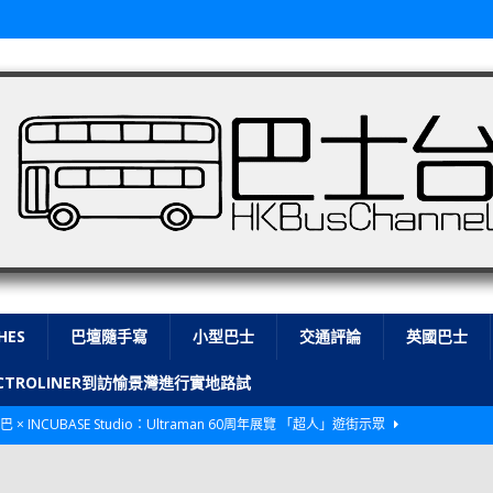
HES
巴壇隨手寫
小型巴士
交通評論
英國巴士
LECTROLINER到訪愉景灣進行實地路試
巴 × INCUBASE Studio：Ultraman 60周年展覽 「超人」遊街示眾