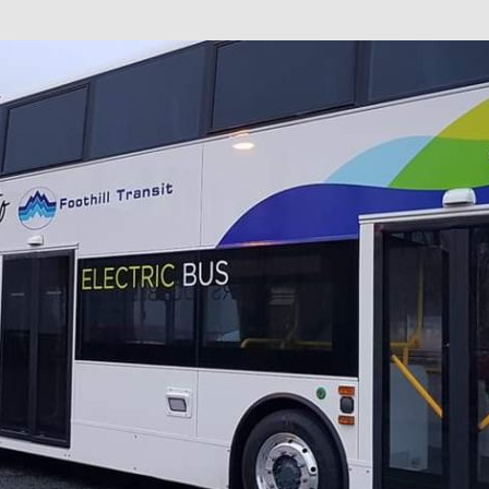
巴 × 樂高：設置3個互動巴士站 途人：試下拆返幾件先
KMB &
及龍運
新車速報】第一部 410PS 規格宇通旅遊巴士 – 榮利「樂園快線」仕様
【電車】究竟幾幅插畫係為乜過唔到審批？
公益活動
輕鐵】痴卡哇列車2026年暑假陪大家搭「輕鐵發現號」旅遊專綫
OLVO 全新電動巴士 BERL 樣板車抵港
電動巴士
國國慶250，貼部電車慶祝，準備禮物叫人任影
電車
校巴終於第一滴血了
巴壇隨手寫
纜車】昂坪360正式開展20周年慶典 玩轉「日與夜」好時光
MTR 港
didas FIFA 世界盃 The Yard 巴士巡遊
CITYBUS 城巴