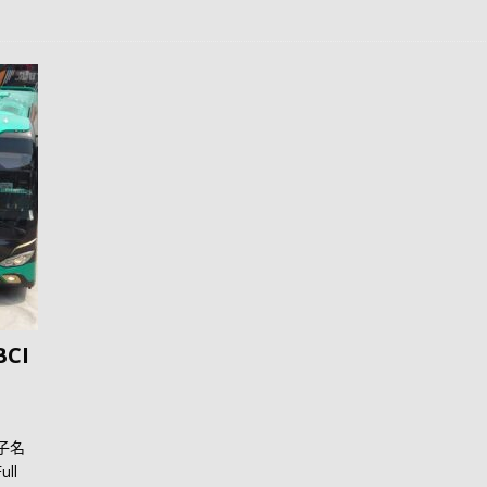
CI
子名
ull