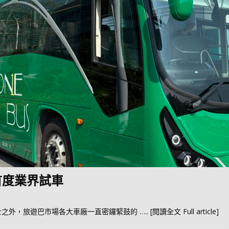
 首度業界試車
士之外，旅遊巴市場各大車廠一直密鑼緊鼓的
….. [閱讀全文 Full article]