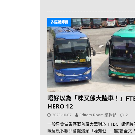
多媒體節目
唔好以為「咪又係大陸車！」FTB
HERO 12
2023-10-07
Editors Room 編輯部
2
一般只會做乘客嘅普羅大眾對於 FTBCI 呢個牌
嘅反應多數只會搲爆頭「唔知乜
….. [閱讀全文 F