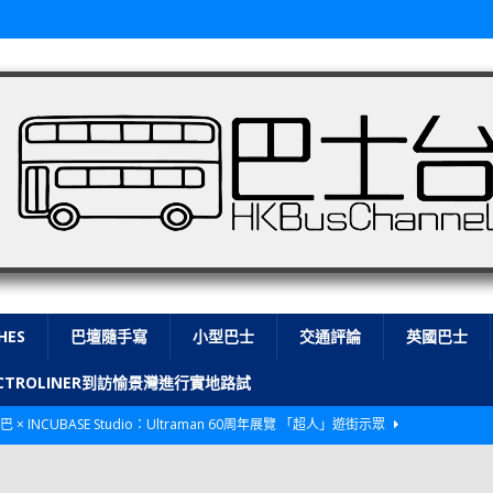
HES
巴壇隨手寫
小型巴士
交通評論
英國巴士
LECTROLINER到訪愉景灣進行實地路試
巴 × INCUBASE Studio：Ultraman 60周年展覽 「超人」遊街示眾