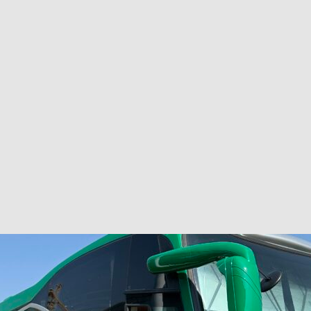
巴 × 樂高：設置3個互動巴士站 途人：試下拆返幾件先
KMB &
及龍運
新車速報】第一部 410PS 規格宇通旅遊巴士 – 榮利「樂園快線」仕様
【電車】究竟幾幅插畫係為乜過唔到審批？
公益活動
輕鐵】痴卡哇列車2026年暑假陪大家搭「輕鐵發現號」旅遊專綫
OLVO 全新電動巴士 BERL 樣板車抵港
電動巴士
國國慶250，貼部電車慶祝，準備禮物叫人任影
電車
校巴終於第一滴血了
巴壇隨手寫
纜車】昂坪360正式開展20周年慶典 玩轉「日與夜」好時光
MTR 港
didas FIFA 世界盃 The Yard 巴士巡遊
CITYBUS 城巴