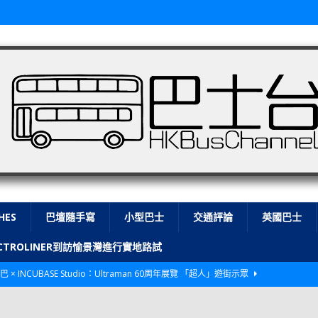
HES
巴壇隨手寫
小型巴士
交通評論
英國巴士
LECTROLINER到訪愉景灣進行實地路試
巴 × INCUBASE Studio：Ultraman 60周年展覽 「超人」遊街示眾