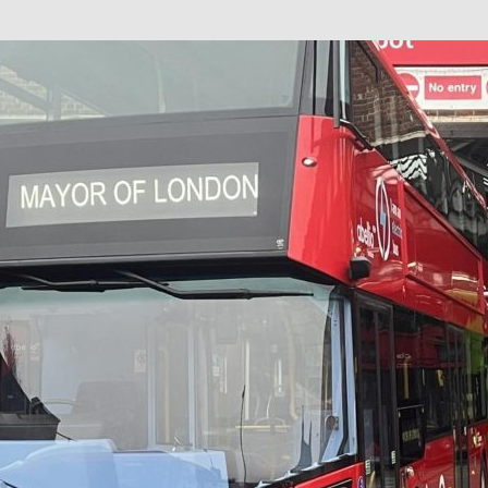
巴 × 樂高：設置3個互動巴士站 途人：試下拆返幾件先
KMB &
及龍運
新車速報】第一部 410PS 規格宇通旅遊巴士 – 榮利「樂園快線」仕様
【電車】究竟幾幅插畫係為乜過唔到審批？
公益活動
輕鐵】痴卡哇列車2026年暑假陪大家搭「輕鐵發現號」旅遊專綫
OLVO 全新電動巴士 BERL 樣板車抵港
電動巴士
國國慶250，貼部電車慶祝，準備禮物叫人任影
電車
校巴終於第一滴血了
巴壇隨手寫
纜車】昂坪360正式開展20周年慶典 玩轉「日與夜」好時光
MTR 港
didas FIFA 世界盃 The Yard 巴士巡遊
CITYBUS 城巴