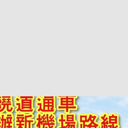
巴 × 樂高：設置3個互動巴士站 途人：試下拆返幾件先
KMB &
及龍運
新車速報】第一部 410PS 規格宇通旅遊巴士 – 榮利「樂園快線」仕様
【電車】究竟幾幅插畫係為乜過唔到審批？
公益活動
輕鐵】痴卡哇列車2026年暑假陪大家搭「輕鐵發現號」旅遊專綫
OLVO 全新電動巴士 BERL 樣板車抵港
電動巴士
國國慶250，貼部電車慶祝，準備禮物叫人任影
電車
校巴終於第一滴血了
巴壇隨手寫
纜車】昂坪360正式開展20周年慶典 玩轉「日與夜」好時光
MTR 港
didas FIFA 世界盃 The Yard 巴士巡遊
CITYBUS 城巴