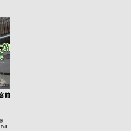
訪客前
服
Full