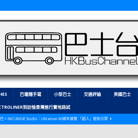
HES
巴壇隨手寫
小型巴士
交通評論
英國巴士
LECTROLINER到訪愉景灣進行實地路試
巴 × INCUBASE Studio：Ultraman 60周年展覽 「超人」遊街示眾