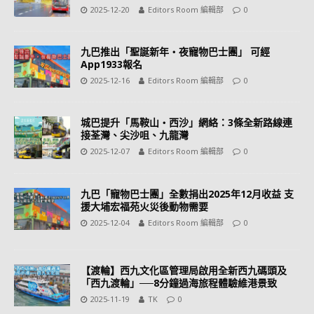
2025-12-20
Editors Room 編輯部
0
九巴推出「聖誕新年‧夜寵物巴士團」 可經
App1933報名
2025-12-16
Editors Room 編輯部
0
城巴提升「馬鞍山・西沙」網絡：3條全新路線連
接荃灣、尖沙咀、九龍灣
2025-12-07
Editors Room 編輯部
0
九巴「寵物巴士團」全數捐出2025年12月收益 支
援大埔宏福苑火災後動物需要
2025-12-04
Editors Room 編輯部
0
【渡輪】西九文化區管理局啟用全新西九碼頭及
「西九渡輪」──8分鐘過海旅程體驗維港景致
2025-11-19
TK
0