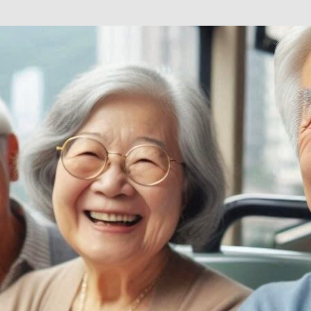
巴 × 樂高：設置3個互動巴士站 途人：試下拆返幾件先
KMB &
及龍運
新車速報】第一部 410PS 規格宇通旅遊巴士 – 榮利「樂園快線」仕様
【電車】究竟幾幅插畫係為乜過唔到審批？
公益活動
輕鐵】痴卡哇列車2026年暑假陪大家搭「輕鐵發現號」旅遊專綫
OLVO 全新電動巴士 BERL 樣板車抵港
電動巴士
國國慶250，貼部電車慶祝，準備禮物叫人任影
電車
校巴終於第一滴血了
巴壇隨手寫
纜車】昂坪360正式開展20周年慶典 玩轉「日與夜」好時光
MTR 港
didas FIFA 世界盃 The Yard 巴士巡遊
CITYBUS 城巴