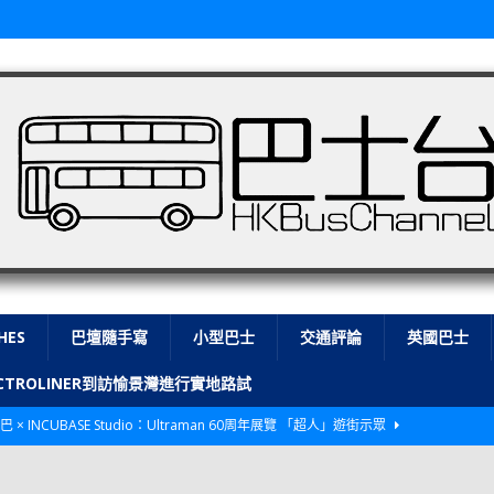
HES
巴壇隨手寫
小型巴士
交通評論
英國巴士
LECTROLINER到訪愉景灣進行實地路試
巴 × INCUBASE Studio：Ultraman 60周年展覽 「超人」遊街示眾