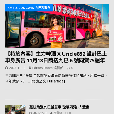
KMB & LONGWIN 九巴及龍運
【特約內容】生力啤酒 X Uncle852 設計巴士
車身廣告 11月18日請搭九巴 6 號同賀75週年
2023-11-13
Editors Room 編輯部
0
生力啤酒自 1948 年起就响香港廠房新鮮釀造的啤酒，屈指一算，
今年就是 75
….. [閱讀全文 Full article]
荔枝角道九巴撼貨車 玻璃四濺5人受傷
2021-12-06
突發組
0