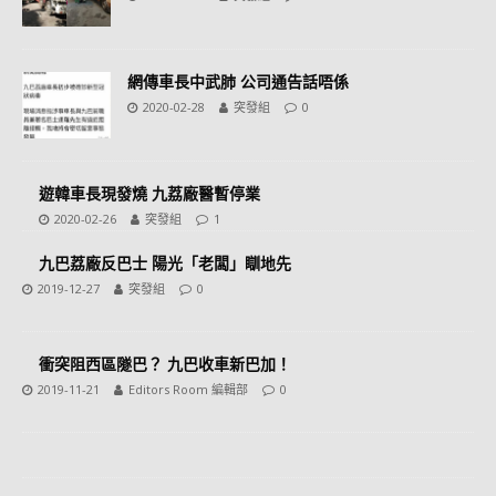
網傳車長中武肺 公司通告話唔係
2020-02-28
突發組
0
遊韓車長現發燒 九荔廠醫暫停業
2020-02-26
突發組
1
九巴荔廠反巴士 陽光「老闆」瞓地先
2019-12-27
突發組
0
衝突阻西區隧巴？ 九巴收車新巴加！
2019-11-21
Editors Room 編輯部
0