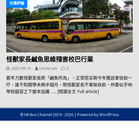
交通評論
怪獸家長鹹魚思維殘害校巴行業
2023-09-15
Uncle Lim
2
舊年力數怪獸家長啲「鹹魚所為」，正常而言啲今年應該會收歛一
吓，誰不知開學未夠半個月，啲怪獸家長不單無收歛，仲要似乎响
學校縱容之下變本加厲
….. [閱讀全文 Full article]
© HK Bus Channel 2019 - 2026 | Powered by WordPress