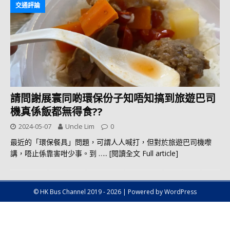
交通評論
請問謝展寰同啲環保份子知唔知搞到旅遊巴司
機真係飯都無得食??
2024-05-07
Uncle Lim
0
最近的「環保餐具」問題，可謂人人喊打，但對於旅遊巴司機嚟
講，唔止係靠害咁少事。到
….. [閱讀全文 Full article]
© HK Bus Channel 2019 - 2026 | Powered by WordPress