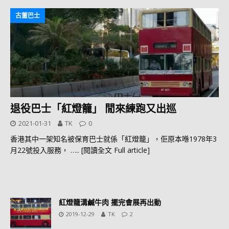
古董巴士
退役巴士「紅燈籠」 閒來練跑又出巡
2021-01-31
TK
0
香港其中一架知名被保育巴士就係「紅燈籠」，佢原本喺1978年3
月22號投入服務，
….. [閱讀全文 Full article]
紅燈籠溝鹹牛肉 擺完會展再出動
2019-12-29
TK
2