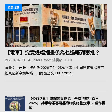
公益活動
【電車】究竟幾幅插畫係為乜過唔到審批？
2026-07-23
Editors Room 編輯部
0
背景：「旺旺」被虐殺 2026年6月28號下晝，中国廣東省揭陽市
揭東區新亨鎮坪埔
….. [閱讀全文 Full article]
【公益活動】港鐵參與愛協「全城狗狗行善日
2026」 持手帶乘客可攜寵物狗搭指定車卡 運作暢
順