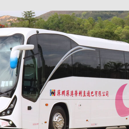
巴 × 樂高：設置3個互動巴士站 途人：試下拆返幾件先
KMB &
及龍運
新車速報】第一部 410PS 規格宇通旅遊巴士 – 榮利「樂園快線」仕様
【電車】究竟幾幅插畫係為乜過唔到審批？
公益活動
輕鐵】痴卡哇列車2026年暑假陪大家搭「輕鐵發現號」旅遊專綫
OLVO 全新電動巴士 BERL 樣板車抵港
電動巴士
國國慶250，貼部電車慶祝，準備禮物叫人任影
電車
校巴終於第一滴血了
巴壇隨手寫
纜車】昂坪360正式開展20周年慶典 玩轉「日與夜」好時光
MTR 港
didas FIFA 世界盃 The Yard 巴士巡遊
CITYBUS 城巴