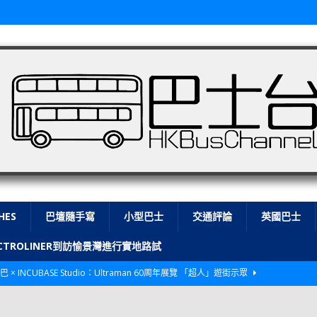
HES
巴壇隨手寫
小型巴士
交通評論
英國巴士
LECTROLINER到訪愉景灣進行實地路試
巴 × INCUBASE Studio：Ultraman 60周年展覽 「超人」遊街示眾