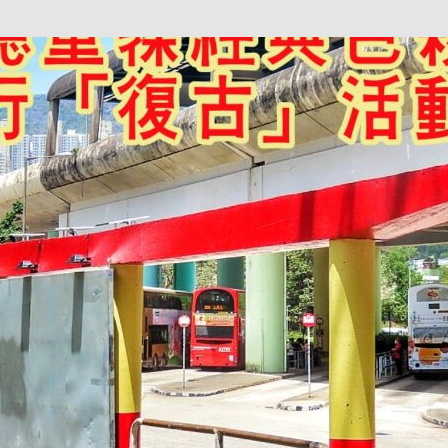
巴 × 樂高：設置3個互動巴士站 途人：試下拆返幾件先
KMB &
及龍運
新車速報】第一部 410PS 規格宇通旅遊巴士 – 榮利「樂園快線」仕様
【電車】究竟幾幅插畫係為乜過唔到審批？
公益活動
輕鐵】痴卡哇列車2026年暑假陪大家搭「輕鐵發現號」旅遊專綫
OLVO 全新電動巴士 BERL 樣板車抵港
電動巴士
國國慶250，貼部電車慶祝，準備禮物叫人任影
電車
校巴終於第一滴血了
巴壇隨手寫
纜車】昂坪360正式開展20周年慶典 玩轉「日與夜」好時光
MTR 港
didas FIFA 世界盃 The Yard 巴士巡遊
CITYBUS 城巴