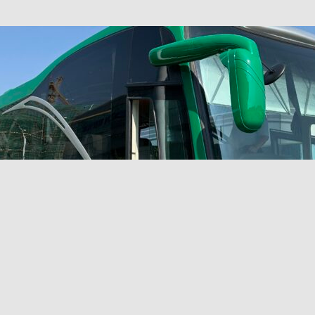
新車速報】第一部 410PS 規格宇通旅遊巴士 – 榮利「樂園快線」仕様
【電車】究竟幾幅插畫係為乜過唔到審批？
公益活動
輕鐵】痴卡哇列車2026年暑假陪大家搭「輕鐵發現號」旅遊專綫
OLVO 全新電動巴士 BERL 樣板車抵港
電動巴士
國國慶250，貼部電車慶祝，準備禮物叫人任影
電車
校巴終於第一滴血了
巴壇隨手寫
纜車】昂坪360正式開展20周年慶典 玩轉「日與夜」好時光
MTR 港
didas FIFA 世界盃 The Yard 巴士巡遊
CITYBUS 城巴
巴開辦「數碼港食飯專線」6.29 啟航
CITYBUS 城巴