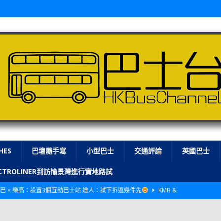
HES
巴壇隨手寫
小型巴士
交通評論
英國巴士
LECTROLINER到訪愉景灣進行實地路試
巴 × 樂高：設置3個互動巴士站 途人：試下拆返幾件先
KMB &
及龍運