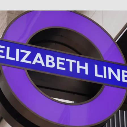
巴 × 樂高：設置3個互動巴士站 途人：試下拆返幾件先
KMB &
及龍運
新車速報】第一部 410PS 規格宇通旅遊巴士 – 榮利「樂園快線」仕様
【電車】究竟幾幅插畫係為乜過唔到審批？
公益活動
輕鐵】痴卡哇列車2026年暑假陪大家搭「輕鐵發現號」旅遊專綫
OLVO 全新電動巴士 BERL 樣板車抵港
電動巴士
國國慶250，貼部電車慶祝，準備禮物叫人任影
電車
校巴終於第一滴血了
巴壇隨手寫
纜車】昂坪360正式開展20周年慶典 玩轉「日與夜」好時光
MTR 港
didas FIFA 世界盃 The Yard 巴士巡遊
CITYBUS 城巴