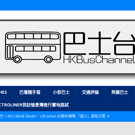
HES
巴壇隨手寫
小型巴士
交通評論
英國巴士
LECTROLINER到訪愉景灣進行實地路試
巴 × INCUBASE Studio：Ultraman 60周年展覽 「超人」遊街示眾