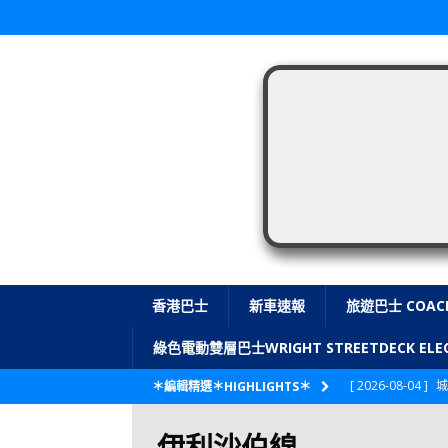
香港巴士
新車速報
旅遊巴士 COAC
綠色電動雙層巴士WRIGHT STREETDECK E
[ 2026-08-04 ]
城
＊編輯精選＊HIGHLIGHTS＊
CITYBUS 城巴
伊利沙伯線