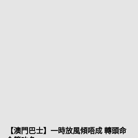
【澳門巴士】一時放風傾唔成 轉頭命