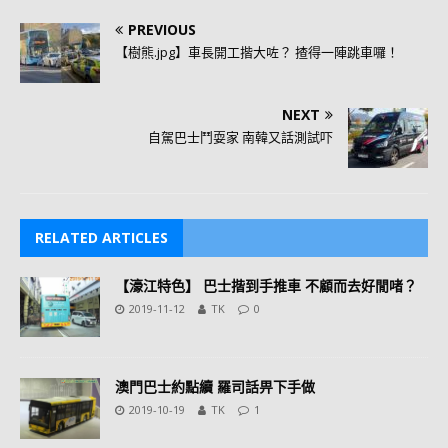
PREVIOUS
【樹熊.jpg】車長開工揩大咗？ 揸得一陣跳車囉！
NEXT
自駕巴士鬥耍家 南韓又話測試吓
RELATED ARTICLES
【濠江特色】 巴士揩到手推車 不顧而去好閒啫？
2019-11-12
TK
0
澳門巴士約點續 羅司話畀下手做
2019-10-19
TK
1