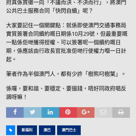
府真係貫徹一向「不議而決、不決而行」，將澳門
公共巴士服務合同「快閃自續」呢？
大家要記住一個關鍵點：就係即使澳門交通事務局
實質簽署合同續約嘅日期係10月29號，但最重要嘅
一點係佢哋獲得授權、可以簽署呢一個續約嘅日
期，係應該由行政長官批准佢哋行使權力嗰一日計
起。
筆者作為半個澳門人，都有少許「樹熊叼樹葉」。
係囉，要和諧、要穩定、要搵錢，唔好同政府唱反
調呀嘛！
新福利
澳巴
澳門巴士