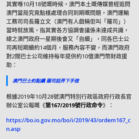
其實喺10月18號嘅時候，澳門本土嘅傳媒曾經追問
澳門當局究竟點樣處理合同到期嘅問題，澳門運輸
工務司司長羅立文（澳門有人戲稱佢叫「羅司」）
當時就放風，指其實各方協調會議係未達成共識，
總之澳門政府一星期後會又「自續」，同各巴士公
司再短期續約14個月，服務內容不變，而澳門政府
對2間巴士公司維持每年提供約10億澳門幣財政援
助：
澳門巴士約點續 羅司話畀下手做
根據2019年10月28號澳門特別行政區政府行政長官
辦公室公報嘅《
第167/2019號行政命令
》：
https://bo.io.gov.mo/bo/i/2019/43/ordem167_c
n.asp