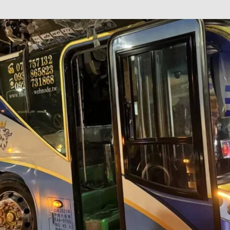
巴 × 樂高：設置3個互動巴士站 途人：試下拆返幾件先
KMB &
及龍運
新車速報】第一部 410PS 規格宇通旅遊巴士 – 榮利「樂園快線」仕様
【電車】究竟幾幅插畫係為乜過唔到審批？
公益活動
輕鐵】痴卡哇列車2026年暑假陪大家搭「輕鐵發現號」旅遊專綫
OLVO 全新電動巴士 BERL 樣板車抵港
電動巴士
國國慶250，貼部電車慶祝，準備禮物叫人任影
電車
校巴終於第一滴血了
巴壇隨手寫
纜車】昂坪360正式開展20周年慶典 玩轉「日與夜」好時光
MTR 港
didas FIFA 世界盃 The Yard 巴士巡遊
CITYBUS 城巴