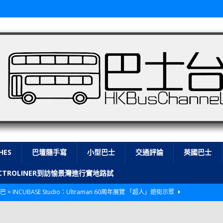
HES
巴壇隨手寫
小型巴士
交通評論
英國巴士
LECTROLINER到訪愉景灣進行實地路試
巴 × INCUBASE Studio：Ultraman 60周年展覽 「超人」遊街示眾