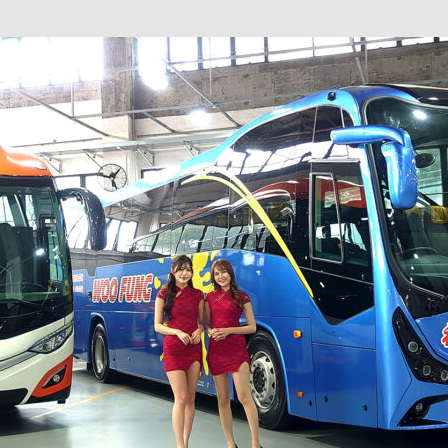
巴 × 樂高：設置3個互動巴士站 途人：試下拆返幾件先
KMB &
及龍運
新車速報】第一部 410PS 規格宇通旅遊巴士 – 榮利「樂園快線」仕様
【電車】究竟幾幅插畫係為乜過唔到審批？
公益活動
輕鐵】痴卡哇列車2026年暑假陪大家搭「輕鐵發現號」旅遊專綫
OLVO 全新電動巴士 BERL 樣板車抵港
電動巴士
國國慶250，貼部電車慶祝，準備禮物叫人任影
電車
校巴終於第一滴血了
巴壇隨手寫
纜車】昂坪360正式開展20周年慶典 玩轉「日與夜」好時光
MTR 港
didas FIFA 世界盃 The Yard 巴士巡遊
CITYBUS 城巴