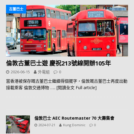
古董巴士
倫敦古董巴士遊 慶祝213號線開辦105年
2026-06-15
外電組
0
當香港被保存嘅古董巴士繼續得個擺字，倫敦嘅古董巴士再度出動
接載乘客 倫敦交通博物
….. [閱讀全文 Full article]
倫敦巴士 AEC Routemaster 70 大壽集會
2024-07-21
Kung Dominic
0