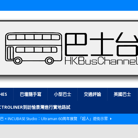
HES
巴壇隨手寫
小型巴士
交通評論
英國巴士
LECTROLINER到訪愉景灣進行實地路試
巴 × INCUBASE Studio：Ultraman 60周年展覽 「超人」遊街示眾