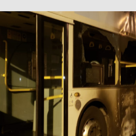
巴 × 樂高：設置3個互動巴士站 途人：試下拆返幾件先
KMB &
及龍運
新車速報】第一部 410PS 規格宇通旅遊巴士 – 榮利「樂園快線」仕様
【電車】究竟幾幅插畫係為乜過唔到審批？
公益活動
輕鐵】痴卡哇列車2026年暑假陪大家搭「輕鐵發現號」旅遊專綫
OLVO 全新電動巴士 BERL 樣板車抵港
電動巴士
國國慶250，貼部電車慶祝，準備禮物叫人任影
電車
校巴終於第一滴血了
巴壇隨手寫
纜車】昂坪360正式開展20周年慶典 玩轉「日與夜」好時光
MTR 港
didas FIFA 世界盃 The Yard 巴士巡遊
CITYBUS 城巴