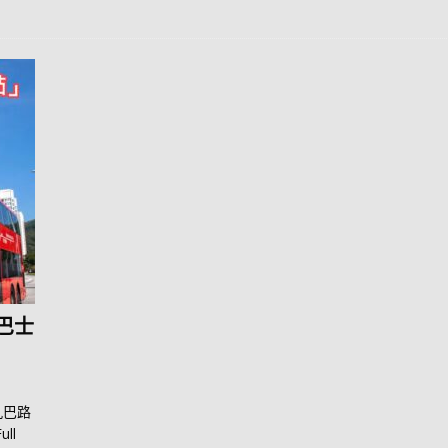
巴士
九巴路
ull