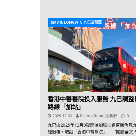
KMB & LONGWIN 九巴及龍運
香港中醫醫院投入服務 九巴調整
路線「加站」
2025-12-09
Editors Room 編輯部
0
九巴由2025年12月9號開始加強往返百勝角嘅
線服務，增設「香港中醫醫院」
….. [閱讀全文 F