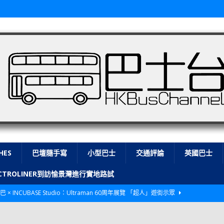
HES
巴壇隨手寫
小型巴士
交通評論
英國巴士
LECTROLINER到訪愉景灣進行實地路試
巴 × INCUBASE Studio：Ultraman 60周年展覽 「超人」遊街示眾