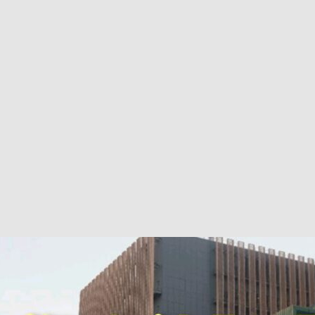
巴 × 樂高：設置3個互動巴士站 途人：試下拆返幾件先
KMB &
及龍運
新車速報】第一部 410PS 規格宇通旅遊巴士 – 榮利「樂園快線」仕様
【電車】究竟幾幅插畫係為乜過唔到審批？
公益活動
輕鐵】痴卡哇列車2026年暑假陪大家搭「輕鐵發現號」旅遊專綫
OLVO 全新電動巴士 BERL 樣板車抵港
電動巴士
國國慶250，貼部電車慶祝，準備禮物叫人任影
電車
校巴終於第一滴血了
巴壇隨手寫
纜車】昂坪360正式開展20周年慶典 玩轉「日與夜」好時光
MTR 港
didas FIFA 世界盃 The Yard 巴士巡遊
CITYBUS 城巴