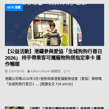
MTR 港鐵
【公益活動】港鐵參與愛協「全城狗狗行善日
2026」 持手帶乘客可攜寵物狗搭指定車卡 運
作暢順
2026-03-02
Editors Room 編輯部
0
港鐵公司喺2026年3月1號參與香港愛護動物協會（愛協）舉辦嘅
「全城狗狗行善日2
….. [閱讀全文 Full article]
【港鐵】工程車勾爛路軌訊號箱？ 港島綫上繁服務