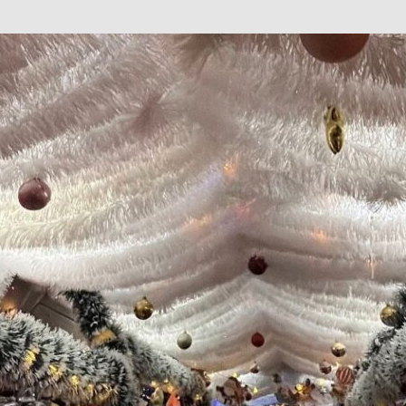
巴 × 樂高：設置3個互動巴士站 途人：試下拆返幾件先
KMB &
及龍運
新車速報】第一部 410PS 規格宇通旅遊巴士 – 榮利「樂園快線」仕様
【電車】究竟幾幅插畫係為乜過唔到審批？
公益活動
輕鐵】痴卡哇列車2026年暑假陪大家搭「輕鐵發現號」旅遊專綫
OLVO 全新電動巴士 BERL 樣板車抵港
電動巴士
國國慶250，貼部電車慶祝，準備禮物叫人任影
電車
校巴終於第一滴血了
巴壇隨手寫
纜車】昂坪360正式開展20周年慶典 玩轉「日與夜」好時光
MTR 港
didas FIFA 世界盃 The Yard 巴士巡遊
CITYBUS 城巴