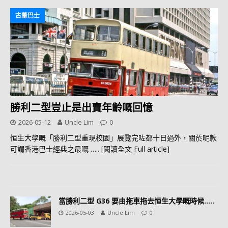
古董巴士
勝利二型豈止是出賣年齡嘅回憶
2026-05-12
Uncle Lim
0
恒生大學嘅「勝利二型重現校園」展覽完咗都十日過外，關於呢款
可謂香港巴士經典之最嘅
….. [閱讀全文 Full article]
當勝利二型 G36 要由拖車拖去恒生大學嘅時候…..
2026-05-03
Uncle Lim
0