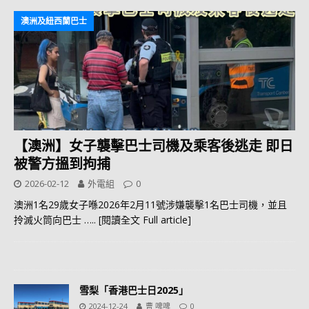
澳洲及紐西蘭巴士
【澳洲】女子襲擊巴士司機及乘客後逃走 即日
被警方搵到拘捕
2026-02-12
外電組
0
澳洲1名29歲女子喺2026年2月11號涉嫌襲擊1名巴士司機，並且
拎滅火筒向巴士
….. [閱讀全文 Full article]
雪梨「香港巴士日2025」
2024-12-24
曹 啤啤
0