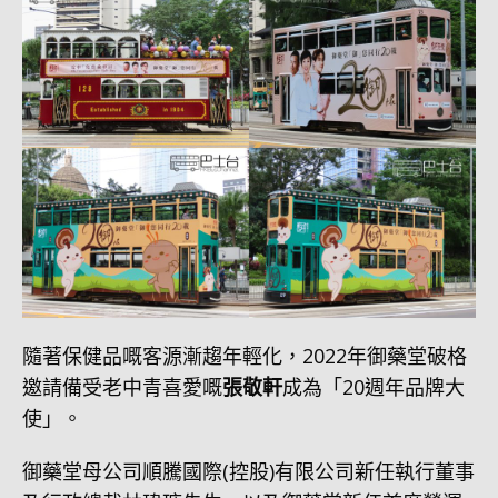
隨著保健品嘅客源漸趨年輕化，2022年御藥堂破格
邀請備受老中青喜愛嘅
張敬軒
成為「20週年品牌大
使」。
御藥堂母公司順騰國際(控股)有限公司新任執行董事