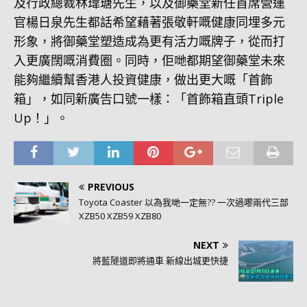
及行政總裁林瑋瑭先生，以及御藥堂新任首席營運
官楊日泉先生都話希望藉著張敬軒嘅健康同埋多元
形象，將御藥堂塑造成為更有活力嘅牌子，從而打
入更廣闊嘅消費圈。同時，佢哋都期望御藥堂未來
能夠繼續幫香港人投資健康，做出更大嘅「首飾
箱」，如同新廣告口號一樣：「首飾箱直頭Triple
Up！」。
PREVIOUS
Toyota Coaster 以為我哋一定無?? 一次過嚟兩代三部
XZB50 XZB59 XZB80
NEXT
將藍隧道即將通車 新線出城更快捷