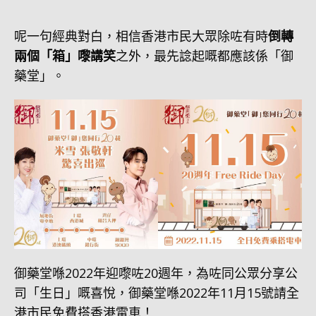
呢一句經典對白，相信香港市民大眾除咗有時
倒轉
兩個「箱」嚟講笑
之外，最先諗起嘅都應該係「御
藥堂」。
御藥堂喺2022年迎嚟咗20週年，為咗同公眾分享公
司「生日」嘅喜悅，御藥堂喺2022年11月15號請全
港市民免費搭香港電車！