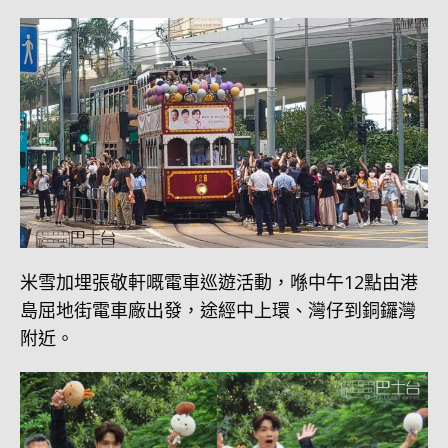
米雪加埋張敬軒嘅電車巡遊活動，喺中午12點由港
島屈地街電車廠出發，途經中上環、灣仔到銅鑼灣
附近。