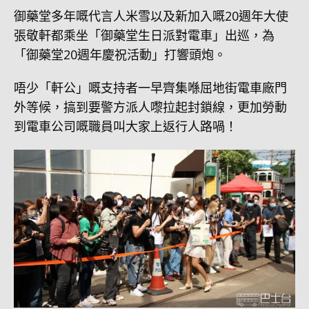
御藥堂多年嘅代言人米雪以及新加入嘅20週年大使
張敬軒都乘坐「御藥堂生日派對電車」出巡，為
「御藥堂20週年慶祝活動」打響頭炮。
唔少「軒公」嘅支持者一早齊集喺屈地街電車廠門
外等候，搞到要警方派人嚟拉起封鎖線，更加勞動
到電車公司嘅職員叫大家上返行人路喎！