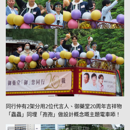
同行仲有2架分用2位代言人、御藥堂20周年吉祥物
「蟲蟲」同埋「孢孢」做設計概念嘅主題電車㖭！