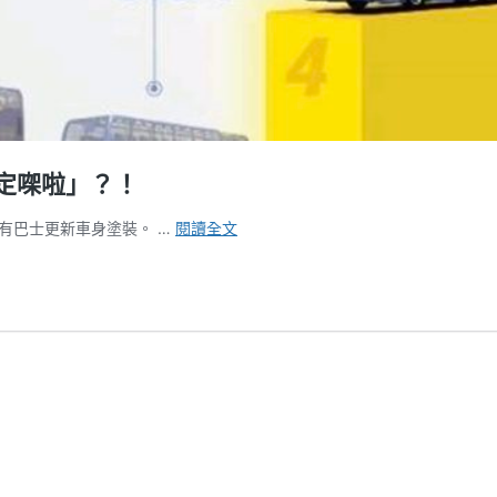
定㗎啦」？！
新
有巴士更新車身塗裝。 …
閱讀全文
城
巴
車
身
色
彩
最
後
2
強
出