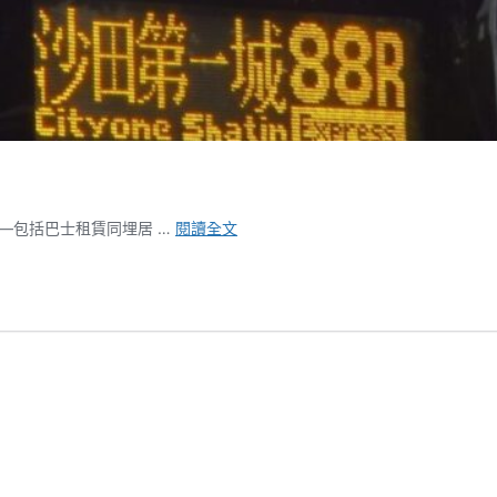
城
―包括巴士租賃同埋居 …
閱讀全文
巴
最
後
「歐
3
躉」
退
役
日
子
正