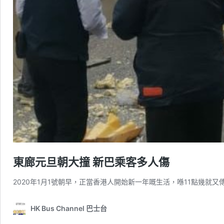
東廊元旦朝大撞 新巴乘客多人傷
2020年1月1號朝早，正當香港人開始新一年嘅生活，喺11點幾就又
HK Bus Channel 巴士台