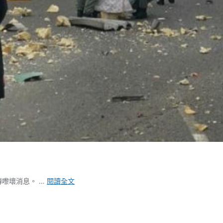
東
傳嚟壞消息。 …
閱讀全文
廊
元
旦
朝